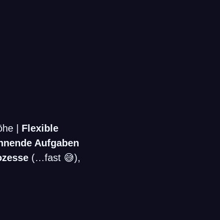
öhe |
Flexible
nnende Aufgaben
ozesse
(…fast 😅),