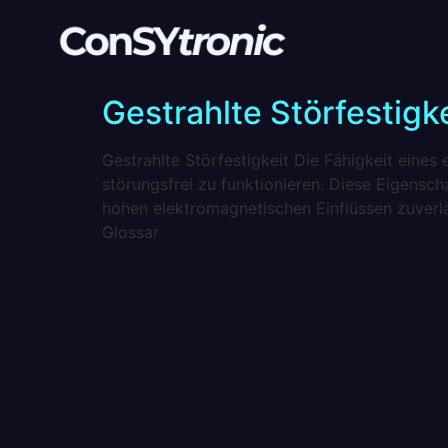
Gestrahlte Störfestigke
Gestrahlte Störfestigkeit Die Fähigkeit eine
störungsfrei zu funktionieren. Diese Eigens
hohen elektromagnetischen Einflüssen zuverl
Glossar