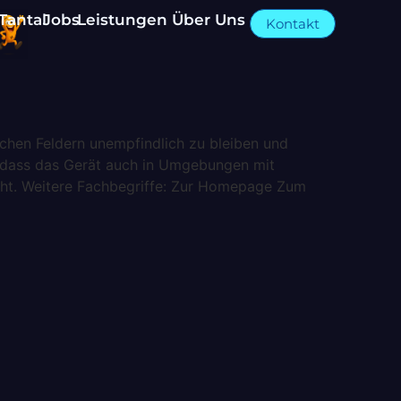
Tantal
Jobs
Leistungen
Über Uns
Kontakt
schen Feldern unempfindlich zu bleiben und
n, dass das Gerät auch in Umgebungen mit
icht. Weitere Fachbegriffe: Zur Homepage Zum