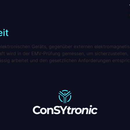
it
s elektronischen Geräts, gegenüber externen elektromagneti
chaft wird in der EMV-Prüfung gemessen, um sicherzustelle
ässig arbeitet und den gesetzlichen Anforderungen entspr