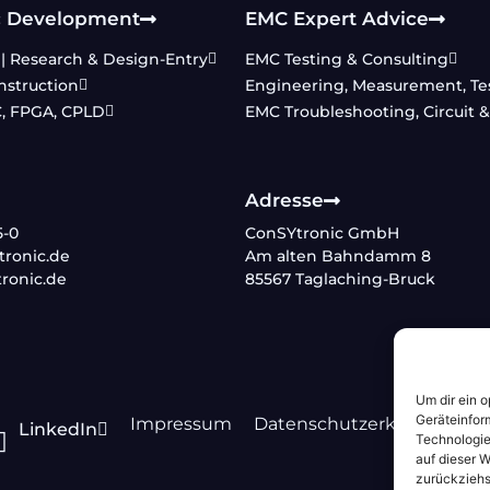
c Development
EMC Expert Advice
| Research & Design-Entry
EMC Testing & Consulting
nstruction
Engineering, Measurement, Testi
, FPGA, CPLD
EMC Troubleshooting, Circuit 
Adresse
5-0
ConSYtronic GmbH
ronic.de
Am alten Bahndamm 8
ronic.de
85567 Taglaching-Bruck
Um dir ein 
Geräteinfor
Impressum
Datenschutzerklärung
LinkedIn
Technologie
auf dieser W
zurückziehs