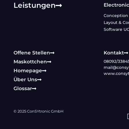
Leistungen
Electroni
Conception 
Layout & Co
Software UC
Offene Stellen
Kontakt
Maskottchen
08092/3384
mail@consyt
Homepage
www.consyt
Über Uns
Glossar
© 2025 ConSYtronic GmbH