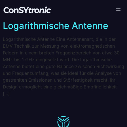
Logarithmische Antenne
Logarithmische Antenne Eine Antennenart, die in der
EMV-Technik zur Messung von elektromagnetischen
Feldern in einem breiten Frequenzbereich von etwa 30
MHz bis 1 GHz eingesetzt wird. Die logarithmische
Antenne bietet eine gute Balance zwischen Richtwirkung
und Frequenzumfang, was sie ideal für die Analyse von
gestrahlten Emissionen und Störfestigkeit macht. Ihr
Design ermöglicht eine gleichmäßige Empfindlichkeit
[…]