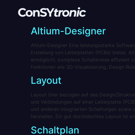
Altium-Designer
Altium-Designer Eine leistungsstarke Softwar
Erstellung von Leiterplatten (PCBs) bietet. 
ermöglicht, komplexe Schaltkreise effizient 
Funktionen wie 3D-Visualisierung, Design Ru
Layout
Layout (hier bezogen auf das Design/Struktur
und Verbindungen auf einer Leiterplatte (PCB
und anderen integrierten Schaltungen sowie 
herstellen. Ein gut durchdachtes Layout ist e
Schaltplan