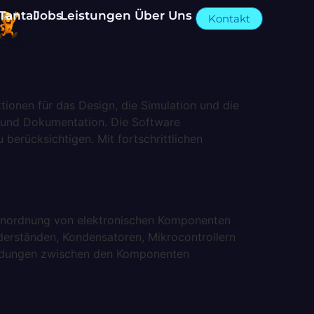
Tantal
Jobs
Leistungen
Über Uns
Kontakt
tionen für das Design, die Simulation und die
ut und Dokumentation. Die Software
berücksichtigen. Mit fortschrittlichen
te Anordnung von elektronischen Komponenten
iderständen, Kondensatoren, Mikrocontrollern
rbindungen zwischen den Komponenten